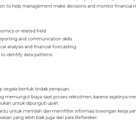
ation to help management make decisions and monitor financia
omics or related field
eporting and communication skills
al analysis and financial forecasting
y to identify data patterns
ap segala bentuk tindak penipuan.
ang memungut biaya saat proses rekrutmen, karena sejatinya men
ukan untuk dipunguti upah.
u untuk memilah dan memfilter informasi lowongan kerja yang d
asan yang lebih baik juga dari para Befseeker.