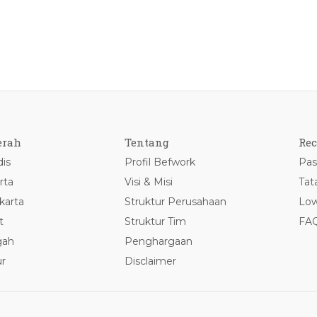
erah
Tentang
Rec
is
Profil Befwork
Pas
rta
Visi & Misi
Tat
karta
Struktur Perusahaan
Low
t
Struktur Tim
FA
gah
Penghargaan
r
Disclaimer