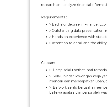
research and analyze financial inform
Requirements :
Bachelor degree in Finance, Econ
Outstanding data presentation, r
Hands on experience with statistic
Attention to detail and the abilit
Catatan:
Harap selalu berhati-hati terhad
Selalu hindari lowongan kerja y
mencari dan mendapatkan upah, b
Befwork selalu berusaha membant
baiknya apabila diimbangi oleh waw