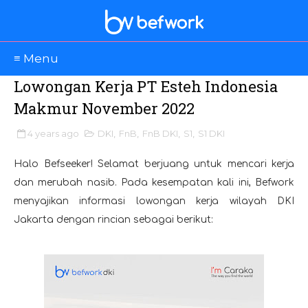
≡ Menu
Lowongan Kerja PT Esteh Indonesia
Makmur November 2022
4 years ago
DKI
,
FnB
,
FnB DKI
,
S1
,
S1 DKI
Halo Befseeker! Selamat berjuang untuk mencari kerja
dan merubah nasib. Pada kesempatan kali ini, Befwork
menyajikan informasi lowongan kerja wilayah DKI
Jakarta dengan rincian sebagai berikut: