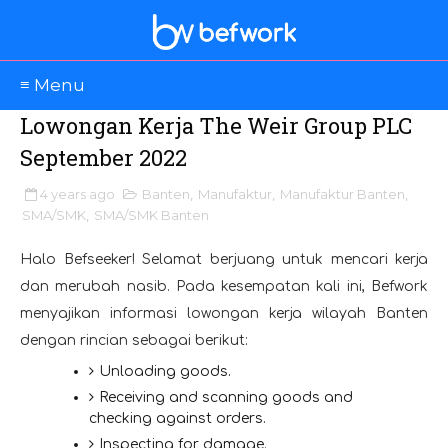
≡ Menu
Lowongan Kerja The Weir Group PLC
September 2022
4 years ago
Banten
,
Manufaktur
,
Manufaktur Banten
,
SMA/SMK
,
SMA/SMK Banten
Halo Befseeker! Selamat berjuang untuk mencari kerja
dan merubah nasib. Pada kesempatan kali ini, Befwork
menyajikan informasi lowongan kerja wilayah Banten
dengan rincian sebagai berikut:
Unloading goods.
Receiving and scanning goods and
checking against orders.
Inspecting for damage.