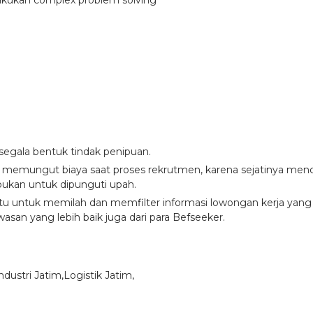
akukan complex problem solving
 segala bentuk tindak penipuan.
g memungut biaya saat proses rekrutmen, karena sejatinya menc
ukan untuk dipunguti upah.
 untuk memilah dan memfilter informasi lowongan kerja yang di
asan yang lebih baik juga dari para Befseeker.
Industri Jatim,Logistik Jatim,