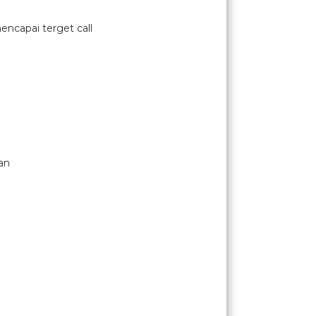
ncapai terget call
an