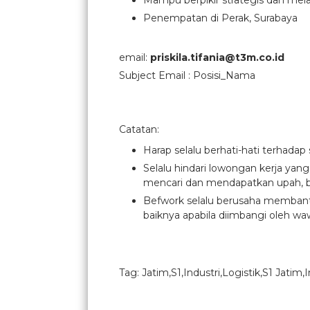
Mampu berpikir strategis dan mel
Penempatan di Perak, Surabaya
email:
priskila.tifania@t3m.co.id
Subject Email : Posisi_Nama
Catatan:
Harap selalu berhati-hati terhadap
Selalu hindari lowongan kerja yan
mencari dan mendapatkan upah, b
Befwork selalu berusaha membantu
baiknya apabila diimbangi oleh waw
Tag: Jatim,S1,Industri,Logistik,S1 Jatim,