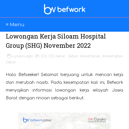
≡ Menu
Lowongan Kerja Siloam Hospital
Group (SHG) November 2022
4 years ago
D3
,
D3 Jabar
,
Jabar
,
Kesehatan
,
Kesehatan
Jabar
Halo Befseeker! Selamat berjuang untuk mencari kerja
dan merubah nasib. Pada kesempatan kali ini, Befwork
menyajikan informasi lowongan kerja wilayah Jawa
Barat dengan rincian sebagai berikut: