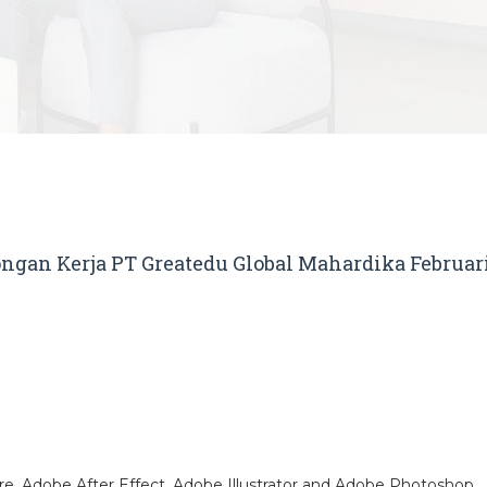
ngan Kerja PT Greatedu Global Mahardika Februari
, Adobe After Effect, Adobe Illustrator and Adobe Photoshop