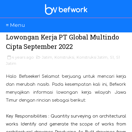
≡ Menu
Lowongan Kerja PT Global Multindo
Cipta September 2022
4 years ago
Jatim
,
Konstruksi
,
Konstruksi Jatim
,
S1
,
S1
Jatim
Halo Befseeker! Selamat berjuang untuk mencari kerja
dan merubah nasib. Pada kesempatan kali ini, Befwork
menyajikan informasi lowongan kerja wilayah Jawa
Timur dengan rincian sebagai berikut:
Key Responsibilities : Quantity surveying on architectural
works Identify and generate the scope of works from