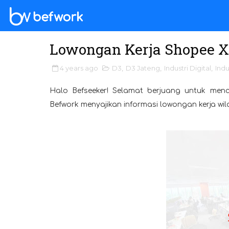
Lowongan Kerja Shopee Xp
4 years ago
D3
,
D3 Jateng
,
Industri Digital
,
Indu
Halo Befseeker! Selamat berjuang untuk menc
Befwork menyajikan informasi lowongan kerja wi