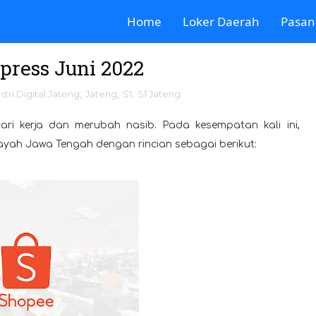
Home
Loker Daerah
Pasan
ress Juni 2022
stri Digital Jateng
,
Jateng
,
S1
,
S1 Jateng
ari kerja dan merubah nasib. Pada kesempatan kali ini,
layah Jawa Tengah dengan rincian sebagai berikut: