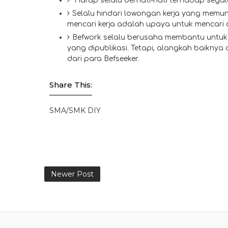
Harap selalu berhati-hati terhadap segal
Selalu hindari lowongan kerja yang memun
mencari kerja adalah upaya untuk mencari
Befwork selalu berusaha membantu untuk 
yang dipublikasi. Tetapi, alangkah baiknya
dari para Befseeker.
Share This:
SMA/SMK DIY
Newer Post