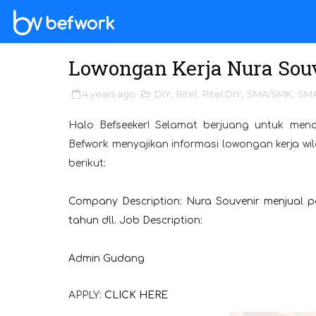
Lowongan Kerja Nura Souv
4 years ago
DIY
,
Ritel
,
Ritel DIY
,
SMA/SMK
,
SMA
Halo Befseeker! Selamat berjuang untuk menc
Befwork menyajikan informasi lowongan kerja w
berikut:
Company Description: Nura Souvenir menjual p
tahun dll. Job Description:
Admin Gudang
APPLY:
CLICK HERE